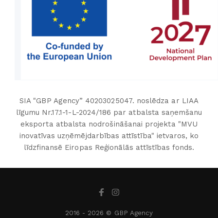
SIA "GBP Agency” 40203025047. noslēdza ar LIAA
līgumu Nr.17.1-1-L-2024/186 par atbalsta saņemšanu
eksporta atbalsta nodrošināšanai projekta "MVU
inovatīvas uzņēmējdarbības attīstība" ietvaros, ko
līdzfinansē Eiropas Reģionālās attīstības fonds.
2016 -
2026 © GBP Agency