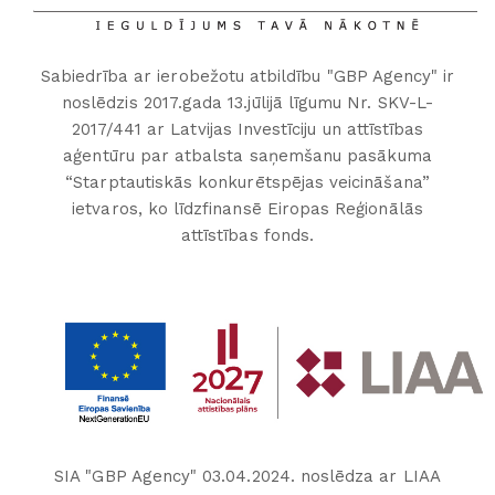
Sabiedrība ar ierobežotu atbildību "GBP Agency" ir
noslēdzis 2017.gada 13.jūlijā līgumu Nr. SKV-L-
2017/441 ar Latvijas Investīciju un attīstības
aģentūru par atbalsta saņemšanu pasākuma
“Starptautiskās konkurētspējas veicināšana”
ietvaros, ko līdzfinansē Eiropas Reģionālās
attīstības fonds.
SIA "GBP Agency" 03.04.2024. noslēdza ar LIAA