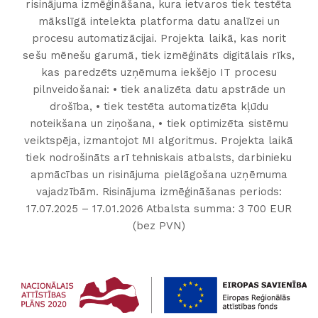
risinājuma izmēģināšana, kura ietvaros tiek testēta
mākslīgā intelekta platforma datu analīzei un
procesu automatizācijai. Projekta laikā, kas norit
sešu mēnešu garumā, tiek izmēģināts digitālais rīks,
kas paredzēts uzņēmuma iekšējo IT procesu
pilnveidošanai: • tiek analizēta datu apstrāde un
drošība, • tiek testēta automatizēta kļūdu
noteikšana un ziņošana, • tiek optimizēta sistēmu
veiktspēja, izmantojot MI algoritmus. Projekta laikā
tiek nodrošināts arī tehniskais atbalsts, darbinieku
apmācības un risinājuma pielāgošana uzņēmuma
vajadzībām. Risinājuma izmēģināšanas periods:
17.07.2025 – 17.01.2026 Atbalsta summa: 3 700 EUR
(bez PVN)