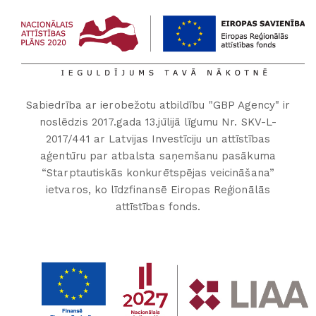
Sabiedrība ar ierobežotu atbildību "GBP Agency" ir
noslēdzis 2017.gada 13.jūlijā līgumu Nr. SKV-L-
2017/441 ar Latvijas Investīciju un attīstības
aģentūru par atbalsta saņemšanu pasākuma
“Starptautiskās konkurētspējas veicināšana”
ietvaros, ko līdzfinansē Eiropas Reģionālās
attīstības fonds.