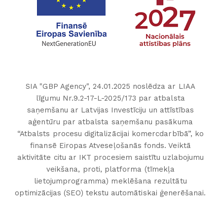
SIA "GBP Agency", 24.01.2025 noslēdza ar LIAA
līgumu Nr.9.2-17-L-2025/173 par atbalsta
saņemšanu ar Latvijas Investīciju un attīstības
aģentūru par atbalsta saņemšanu pasākuma
“Atbalsts procesu digitalizācijai komercdarbībā”, ko
finansē Eiropas Atveseļošanās fonds. Veiktā
aktivitāte citu ar IKT procesiem saistītu uzlabojumu
veikšana, proti, platforma (tīmekļa
lietojumprogramma) meklēšana rezultātu
optimizācijas (SEO) tekstu automātiskai ģenerēšanai.