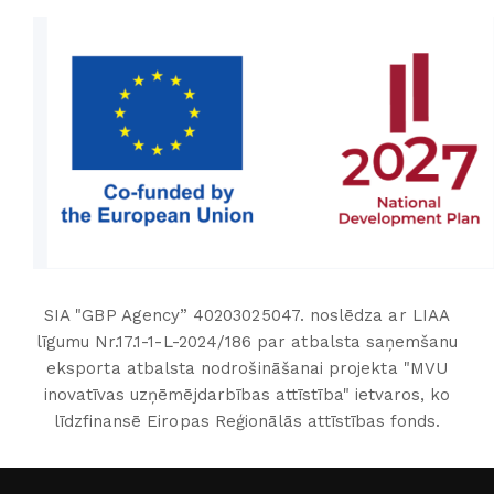
SIA "GBP Agency” 40203025047. noslēdza ar LIAA
līgumu Nr.17.1-1-L-2024/186 par atbalsta saņemšanu
eksporta atbalsta nodrošināšanai projekta "MVU
inovatīvas uzņēmējdarbības attīstība" ietvaros, ko
līdzfinansē Eiropas Reģionālās attīstības fonds.