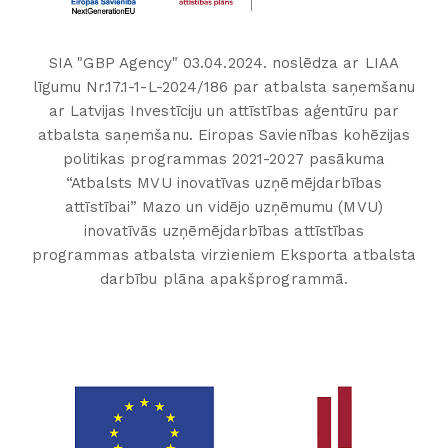
SIA "GBP Agency" 03.04.2024. noslēdza ar LIAA
līgumu Nr.17.1-1-L-2024/186 par atbalsta saņemšanu
ar Latvijas Investīciju un attīstības aģentūru par
atbalsta saņemšanu. Eiropas Savienības kohēzijas
politikas programmas 2021-2027 pasākuma
“Atbalsts MVU inovatīvas uzņēmējdarbības
attīstībai” Mazo un vidējo uzņēmumu (MVU)
inovatīvās uzņēmējdarbības attīstības
programmas atbalsta virzieniem Eksporta atbalsta
darbību plāna apakšprogrammā.