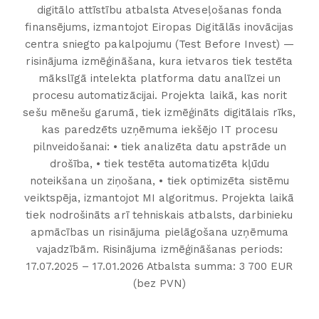
digitālo attīstību atbalsta Atveseļošanas fonda
finansējums, izmantojot Eiropas Digitālās inovācijas
centra sniegto pakalpojumu (Test Before Invest) —
risinājuma izmēģināšana, kura ietvaros tiek testēta
mākslīgā intelekta platforma datu analīzei un
procesu automatizācijai. Projekta laikā, kas norit
sešu mēnešu garumā, tiek izmēģināts digitālais rīks,
kas paredzēts uzņēmuma iekšējo IT procesu
pilnveidošanai: • tiek analizēta datu apstrāde un
drošība, • tiek testēta automatizēta kļūdu
noteikšana un ziņošana, • tiek optimizēta sistēmu
veiktspēja, izmantojot MI algoritmus. Projekta laikā
tiek nodrošināts arī tehniskais atbalsts, darbinieku
apmācības un risinājuma pielāgošana uzņēmuma
vajadzībām. Risinājuma izmēģināšanas periods:
17.07.2025 – 17.01.2026 Atbalsta summa: 3 700 EUR
(bez PVN)