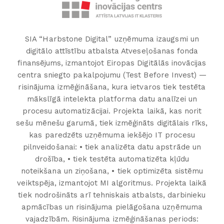
SIA “Harbstone Digital” uzņēmuma izaugsmi un
digitālo attīstību atbalsta Atveseļošanas fonda
finansējums, izmantojot Eiropas Digitālās inovācijas
centra sniegto pakalpojumu (Test Before Invest) —
risinājuma izmēģināšana, kura ietvaros tiek testēta
mākslīgā intelekta platforma datu analīzei un
procesu automatizācijai. Projekta laikā, kas norit
sešu mēnešu garumā, tiek izmēģināts digitālais rīks,
kas paredzēts uzņēmuma iekšējo IT procesu
pilnveidošanai: • tiek analizēta datu apstrāde un
drošība, • tiek testēta automatizēta kļūdu
noteikšana un ziņošana, • tiek optimizēta sistēmu
veiktspēja, izmantojot MI algoritmus. Projekta laikā
tiek nodrošināts arī tehniskais atbalsts, darbinieku
apmācības un risinājuma pielāgošana uzņēmuma
vajadzībām. Risinājuma izmēģināšanas periods: