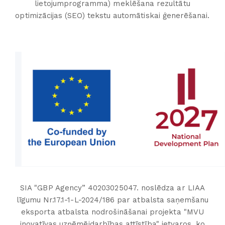
lietojumprogramma) meklēšana rezultātu
optimizācijas (SEO) tekstu automātiskai ģenerēšanai.
SIA "GBP Agency” 40203025047. noslēdza ar LIAA
līgumu Nr.17.1-1-L-2024/186 par atbalsta saņemšanu
eksporta atbalsta nodrošināšanai projekta "MVU
inovatīvas uzņēmējdarbības attīstība" ietvaros, ko