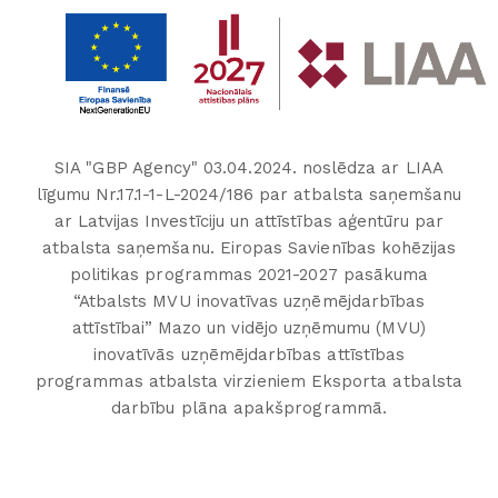
SIA "GBP Agency" 03.04.2024. noslēdza ar LIAA
līgumu Nr.17.1-1-L-2024/186 par atbalsta saņemšanu
ar Latvijas Investīciju un attīstības aģentūru par
atbalsta saņemšanu. Eiropas Savienības kohēzijas
politikas programmas 2021-2027 pasākuma
“Atbalsts MVU inovatīvas uzņēmējdarbības
attīstībai” Mazo un vidējo uzņēmumu (MVU)
inovatīvās uzņēmējdarbības attīstības
programmas atbalsta virzieniem Eksporta atbalsta
darbību plāna apakšprogrammā.