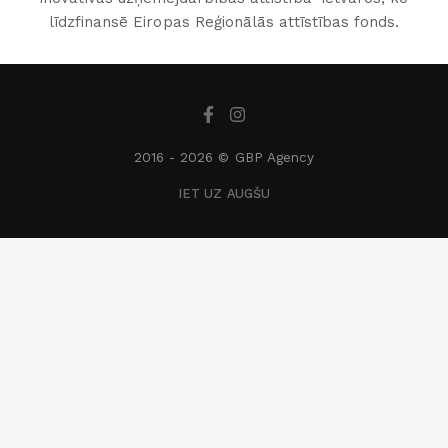
līdzfinansē Eiropas Reģionālās attīstības fonds.
2016 -
2026 © GBP Agency
IET UZ AUGŠU