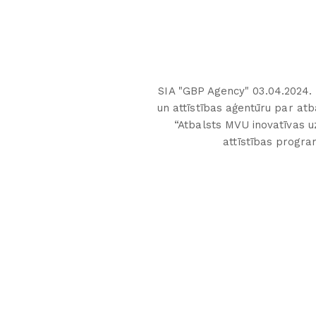
SIA "GBP Agency" 03.04.2024. 
un attīstības aģentūru par a
“Atbalsts MVU inovatīvas 
attīstības progr