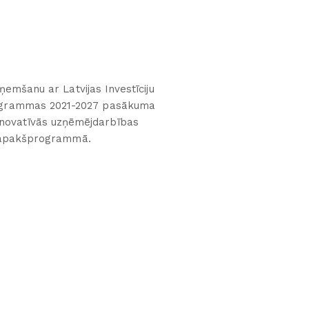
emšanu ar Latvijas Investīciju
programmas 2021-2027 pasākuma
inovatīvās uzņēmējdarbības
a apakšprogrammā.