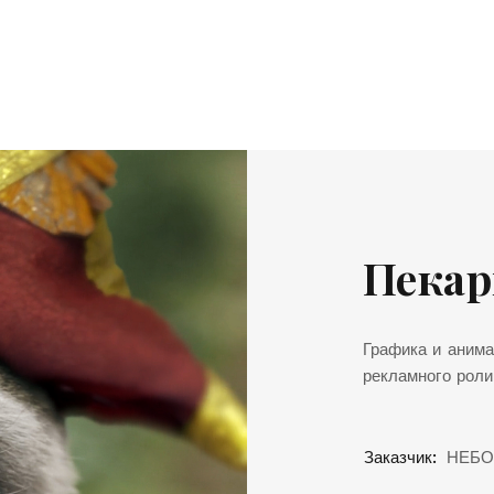
Пекар
Графика и анима
рекламного роли
Заказчик:
НЕБО,