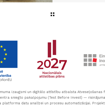
muma izaugsmi un digitālo attīstību atbalsta Atveseļošanas 
 centra sniegto pakalpojumu (Test Before Invest) — risinājum
a platforma datu analīzei un procesu automatizācijai. Projek