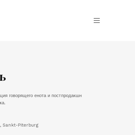
ь
ция говорящего енота и постпродакшн
ка.
 Sankt-Piterburg