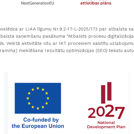
oslēdza ar LIAA līgumu Nr.9.2-17-L-2025/173 par atbalsta sa
atbalsta saņemšanu pasākuma “Atbalsts procesu digitalizācija
. Veiktā aktivitāte citu ar IKT procesiem saistītu uzlabojum
gramma) meklēšana rezultātu optimizācijas (SEO) tekstu auto