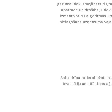
garumā, tiek izmēģināts digit
apstrāde un drošība, • tiek
izmantojot MI algoritmus. Pr
pielāgošana uzņēmuma vajadz
Sabiedrība ar ierobežotu atb
Investīciju un attīstības