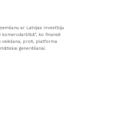
ņemšanu ar Latvijas Investīciju
i komercdarbībā”, ko finansē
u veikšana, proti, platforma
mātiskai ģenerēšanai.