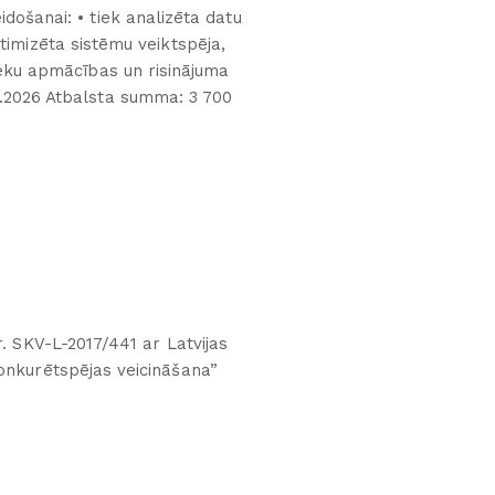
došanai: • tiek analizēta datu
timizēta sistēmu veiktspēja,
nieku apmācības un risinājuma
1.2026 Atbalsta summa: 3 700
r. SKV-L-2017/441 ar Latvijas
onkurētspējas veicināšana”