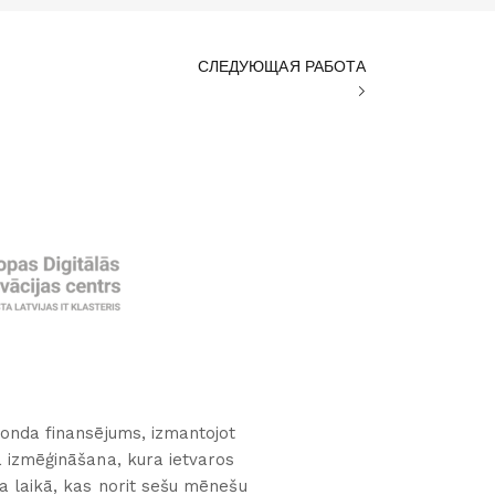
СЛЕДУЮЩАЯ РАБОТА
fonda finansējums, izmantojot
a izmēģināšana, kura ietvaros
ta laikā, kas norit sešu mēnešu