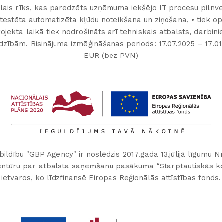
ālais rīks, kas paredzēts uzņēmuma iekšējo IT procesu pilnvei
 testēta automatizēta kļūdu noteikšana un ziņošana, • tiek op
ojekta laikā tiek nodrošināts arī tehniskais atbalsts, darbi
ībām. Risinājuma izmēģināšanas periods: 17.07.2025 – 17.0
EUR (bez PVN)
ildību "GBP Agency" ir noslēdzis 2017.gada 13.jūlijā līgumu N
 aģentūru par atbalsta saņemšanu pasākuma “Starptautiskās k
ietvaros, ko līdzfinansē Eiropas Reģionālās attīstības fonds.