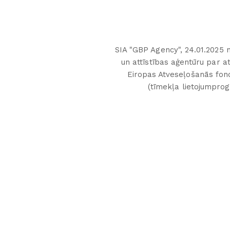
SIA "GBP Agency", 24.01.2025 n
un attīstības aģentūru par 
Eiropas Atveseļošanās fonds
(tīmekļa lietojumpro