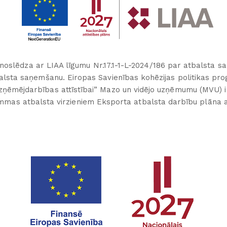
noslēdza ar LIAA līgumu Nr.17.1-1-L-2024/186 par atbalsta saņ
tbalsta saņemšanu. Eiropas Savienības kohēzijas politikas 
uzņēmējdarbības attīstībai” Mazo un vidējo uzņēmumu (MVU) 
ammas atbalsta virzieniem Eksporta atbalsta darbību plān