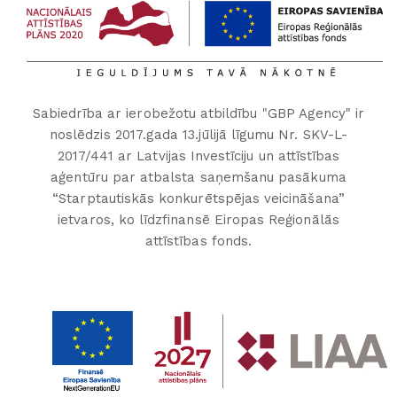
Sabiedrība ar ierobežotu atbildību "GBP Agency" ir
noslēdzis 2017.gada 13.jūlijā līgumu Nr. SKV-L-
2017/441 ar Latvijas Investīciju un attīstības
aģentūru par atbalsta saņemšanu pasākuma
“Starptautiskās konkurētspējas veicināšana”
ietvaros, ko līdzfinansē Eiropas Reģionālās
attīstības fonds.