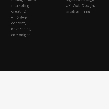
marketing,
UX, Web Design,
creating
programming
engaging
content,
advertising
campaigns