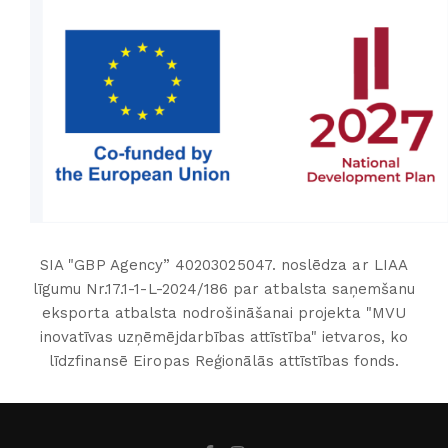
SIA "GBP Agency” 40203025047. noslēdza ar LIAA
līgumu Nr.17.1-1-L-2024/186 par atbalsta saņemšanu
eksporta atbalsta nodrošināšanai projekta "MVU
inovatīvas uzņēmējdarbības attīstība" ietvaros, ko
līdzfinansē Eiropas Reģionālās attīstības fonds.