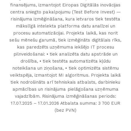
finansējums, izmantojot Eiropas Digitālās inovācijas
centra sniegto pakalpojumu (Test Before Invest) —
risinājuma izmēģināšana, kura ietvaros tiek testēta
mākslīgā intelekta platforma datu analīzei un
procesu automatizācijai. Projekta laikā, kas norit
sešu mēnešu garumā, tiek izmēģināts digitālais rīks,
kas paredzēts uzņēmuma iekšējo IT procesu
pilnveidošanai: • tiek analizēta datu apstrāde un
drošība, • tiek testēta automatizēta kļūdu
noteikšana un ziņošana, • tiek optimizēta sistēmu
veiktspēja, izmantojot MI algoritmus. Projekta laikā
tiek nodrošināts arī tehniskais atbalsts, darbinieku
apmācības un risinājuma pielāgošana uzņēmuma
vajadzībām. Risinājuma izmēģināšanas periods:
17.07.2025 – 17.01.2026 Atbalsta summa: 3 700 EUR
(bez PVN)