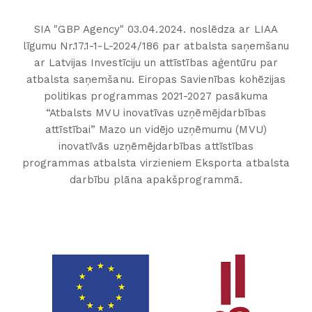
SIA "GBP Agency" 03.04.2024. noslēdza ar LIAA
līgumu Nr.17.1-1-L-2024/186 par atbalsta saņemšanu
ar Latvijas Investīciju un attīstības aģentūru par
atbalsta saņemšanu. Eiropas Savienības kohēzijas
politikas programmas 2021-2027 pasākuma
“Atbalsts MVU inovatīvas uzņēmējdarbības
attīstībai” Mazo un vidējo uzņēmumu (MVU)
inovatīvās uzņēmējdarbības attīstības
programmas atbalsta virzieniem Eksporta atbalsta
darbību plāna apakšprogrammā.