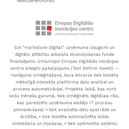
SIA “Harbstone Digital” uzņēmuma izaugsmi un
digitālo attīstību atbalsta Atveseļošanas fonda
finansējums, izmantojot Eiropas Digitālās inovācijas
centra sniegto pakalpojumu (Test Before Invest) —
risinājuma izmēģināšana, kura ietvaros tiek testēta
mākslīgā intelekta platforma datu analīzei un
procesu automatizācijai. Projekta laikā, kas norit
sešu mēnešu garumā, tiek izmēģināts digitālais rīks,
kas paredzēts uzņēmuma iekšējo IT procesu
pilnveidošanai: • tiek analizēta datu apstrāde un
drošība, • tiek testēta automatizēta kļūdu
noteikšana un ziņošana, • tiek optimizēta sistēmu