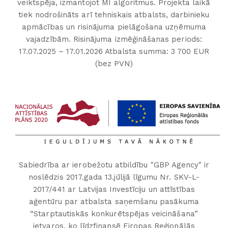
veiktspēja, izmantojot MI algoritmus. Projekta laikā
tiek nodrošināts arī tehniskais atbalsts, darbinieku
apmācības un risinājuma pielāgošana uzņēmuma
vajadzībām. Risinājuma izmēģināšanas periods:
17.07.2025 – 17.01.2026 Atbalsta summa: 3 700 EUR
(bez PVN)
Sabiedrība ar ierobežotu atbildību "GBP Agency" ir
noslēdzis 2017.gada 13.jūlijā līgumu Nr. SKV-L-
2017/441 ar Latvijas Investīciju un attīstības
aģentūru par atbalsta saņemšanu pasākuma
“Starptautiskās konkurētspējas veicināšana”
ietvaros, ko līdzfinansē Eiropas Reģionālās