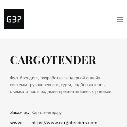
CARGOTENDER
Фул-брендинг, разработка тендерной онлайн
системы грузоперевозок, идея, подбор актеров,
съемка и постпродакшн презентационных роликов.
Заказчик:
Карготендер.ру
www:
https://www.cargotenders.com