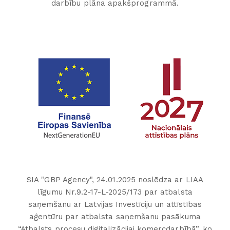
darbību plāna apakšprogrammā.
SIA "GBP Agency", 24.01.2025 noslēdza ar LIAA
līgumu Nr.9.2-17-L-2025/173 par atbalsta
saņemšanu ar Latvijas Investīciju un attīstības
aģentūru par atbalsta saņemšanu pasākuma
“Atbalsts procesu digitalizācijai komercdarbībā”, ko