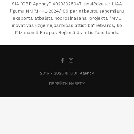
SIA "GBP Agency” 40203025047. noslēdza ar LIAA
līgumu Nr.17.1-1-L-2024/186 par atbalsta saņemšanu
eksporta atbalsta nodrošināšanai projekta "MVU
inovatīvas uzņēmējdarbības attīstība" ietvaros, ko
līdzfinansē Eiropas Reģionālās attīstības fonds.
2016 -
2026 © GBP Agency
ПЕРЕЙТИ НАВЕРХ