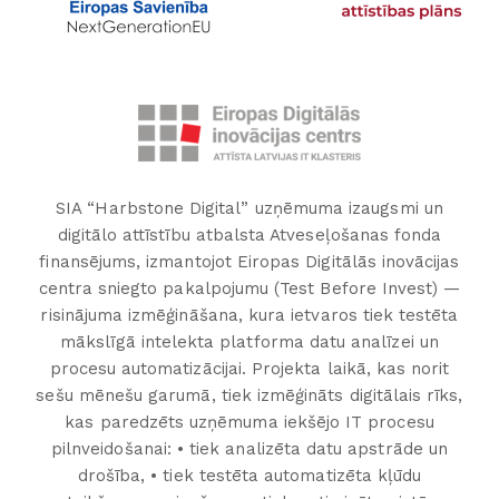
SIA “Harbstone Digital” uzņēmuma izaugsmi un
digitālo attīstību atbalsta Atveseļošanas fonda
finansējums, izmantojot Eiropas Digitālās inovācijas
centra sniegto pakalpojumu (Test Before Invest) —
risinājuma izmēģināšana, kura ietvaros tiek testēta
mākslīgā intelekta platforma datu analīzei un
procesu automatizācijai. Projekta laikā, kas norit
sešu mēnešu garumā, tiek izmēģināts digitālais rīks,
kas paredzēts uzņēmuma iekšējo IT procesu
pilnveidošanai: • tiek analizēta datu apstrāde un
drošība, • tiek testēta automatizēta kļūdu