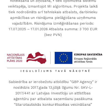
noteikšana un ziņošana, • tiek optimizēta sistēmu
veiktspēja, izmantojot MI algoritmus. Projekta laikā
tiek nodrošināts arī tehniskais atbalsts, darbinieku
apmācības un risinājuma pielāgošana uzņēmuma
vajadzībām. Risinājuma izmēģināšanas periods:
17.07.2025 – 17.01.2026 Atbalsta summa: 3 700 EUR
(bez PVN)
Sabiedrība ar ierobežotu atbildību "GBP Agency" ir
noslēdzis 2017.gada 13.jūlijā līgumu Nr. SKV-L-
2017/441 ar Latvijas Investīciju un attīstības
aģentūru par atbalsta saņemšanu pasākuma
“Starptautiskās konkurētspējas veicināšana”