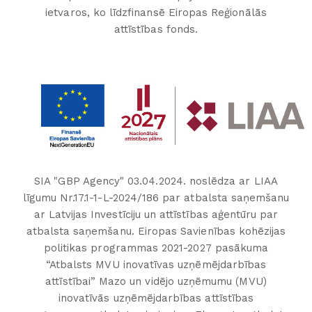
ietvaros, ko līdzfinansē Eiropas Reģionālās
attīstības fonds.
SIA "GBP Agency" 03.04.2024. noslēdza ar LIAA
līgumu Nr.17.1-1-L-2024/186 par atbalsta saņemšanu
ar Latvijas Investīciju un attīstības aģentūru par
atbalsta saņemšanu. Eiropas Savienības kohēzijas
politikas programmas 2021-2027 pasākuma
“Atbalsts MVU inovatīvas uzņēmējdarbības
attīstībai” Mazo un vidējo uzņēmumu (MVU)
inovatīvās uzņēmējdarbības attīstības