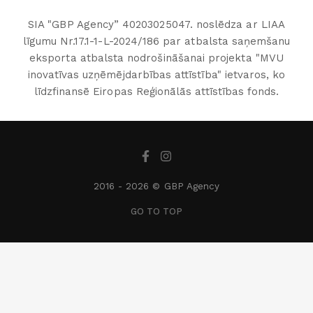
SIA "GBP Agency” 40203025047. noslēdza ar LIAA
līgumu Nr.17.1-1-L-2024/186 par atbalsta saņemšanu
eksporta atbalsta nodrošināšanai projekta "MVU
inovatīvas uzņēmējdarbības attīstība" ietvaros, ko
līdzfinansē Eiropas Reģionālās attīstības fonds.
2016 -
2026 © GBP Agency
GO TO TOP