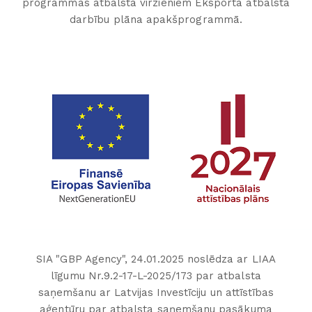
programmas atbalsta virzieniem Eksporta atbalsta
darbību plāna apakšprogrammā.
SIA "GBP Agency", 24.01.2025 noslēdza ar LIAA
līgumu Nr.9.2-17-L-2025/173 par atbalsta
saņemšanu ar Latvijas Investīciju un attīstības
aģentūru par atbalsta saņemšanu pasākuma