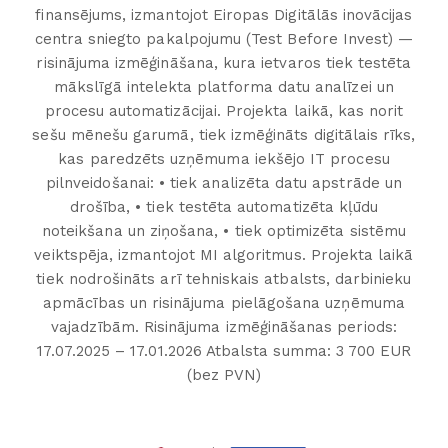
finansējums, izmantojot Eiropas Digitālās inovācijas
centra sniegto pakalpojumu (Test Before Invest) —
risinājuma izmēģināšana, kura ietvaros tiek testēta
mākslīgā intelekta platforma datu analīzei un
procesu automatizācijai. Projekta laikā, kas norit
sešu mēnešu garumā, tiek izmēģināts digitālais rīks,
kas paredzēts uzņēmuma iekšējo IT procesu
pilnveidošanai: • tiek analizēta datu apstrāde un
drošība, • tiek testēta automatizēta kļūdu
noteikšana un ziņošana, • tiek optimizēta sistēmu
veiktspēja, izmantojot MI algoritmus. Projekta laikā
tiek nodrošināts arī tehniskais atbalsts, darbinieku
apmācības un risinājuma pielāgošana uzņēmuma
vajadzībām. Risinājuma izmēģināšanas periods:
17.07.2025 – 17.01.2026 Atbalsta summa: 3 700 EUR
(bez PVN)