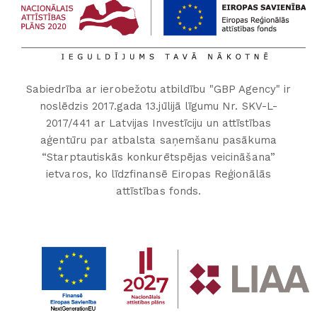
Sabiedrība ar ierobežotu atbildību "GBP Agency" ir
noslēdzis 2017.gada 13.jūlijā līgumu Nr. SKV-L-
2017/441 ar Latvijas Investīciju un attīstības
aģentūru par atbalsta saņemšanu pasākuma
“Starptautiskās konkurētspējas veicināšana”
ietvaros, ko līdzfinansē Eiropas Reģionālās
attīstības fonds.