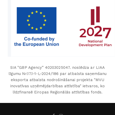
SIA "GBP Agency” 40203025047. noslēdza ar LIAA
līgumu Nr.17.1-1-L-2024/186 par atbalsta saņemšanu
eksporta atbalsta nodrošināšanai projekta "MVU
inovatīvas uzņēmējdarbības attīstība" ietvaros, ko
līdzfinansē Eiropas Reģionālās attīstības fonds.