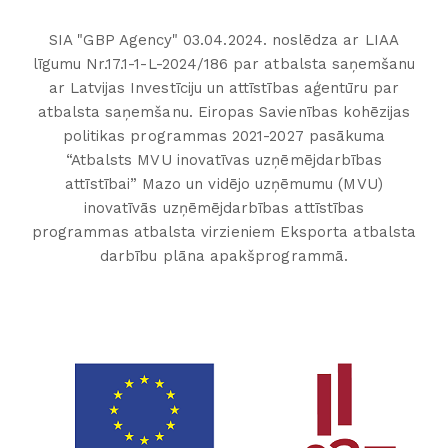
SIA "GBP Agency" 03.04.2024. noslēdza ar LIAA
līgumu Nr.17.1-1-L-2024/186 par atbalsta saņemšanu
ar Latvijas Investīciju un attīstības aģentūru par
atbalsta saņemšanu. Eiropas Savienības kohēzijas
politikas programmas 2021-2027 pasākuma
“Atbalsts MVU inovatīvas uzņēmējdarbības
attīstībai” Mazo un vidējo uzņēmumu (MVU)
inovatīvās uzņēmējdarbības attīstības
programmas atbalsta virzieniem Eksporta atbalsta
darbību plāna apakšprogrammā.