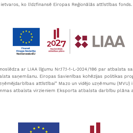
ietvaros, ko līdzfinansē Eiropas Reģionālās attīstības fonds.
noslēdza ar LIAA līgumu Nr.17.1-1-L-2024/186 par atbalsta saņ
tbalsta saņemšanu. Eiropas Savienības kohēzijas politikas 
uzņēmējdarbības attīstībai” Mazo un vidējo uzņēmumu (MVU) 
ammas atbalsta virzieniem Eksporta atbalsta darbību plān