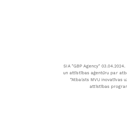
SIA "GBP Agency" 03.04.2024. 
un attīstības aģentūru par a
“Atbalsts MVU inovatīvas 
attīstības progr