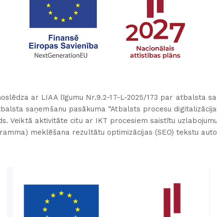
oslēdza ar LIAA līgumu Nr.9.2-17-L-2025/173 par atbalsta sa
atbalsta saņemšanu pasākuma “Atbalsts procesu digitalizācija
. Veiktā aktivitāte citu ar IKT procesiem saistītu uzlabojum
gramma) meklēšana rezultātu optimizācijas (SEO) tekstu auto