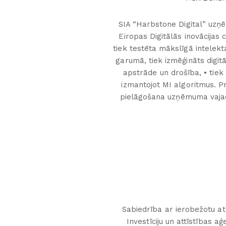
SIA “Harbstone Digital” uzņē
Eiropas Digitālās inovācijas
tiek testēta mākslīgā intelekt
garumā, tiek izmēģināts digit
apstrāde un drošība, • tiek
izmantojot MI algoritmus. Pr
pielāgošana uzņēmuma vajadz
Sabiedrība ar ierobežotu atb
Investīciju un attīstības