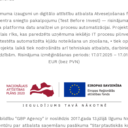
muma izaugsmi un digitālo attīstību atbalsta Atveseļošanas 
 centra sniegto pakalpojumu (Test Before Invest) — risinājum
a platforma datu analīzei un procesu automatizācijai. Projek
ālais rīks, kas paredzēts uzņēmuma iekšējo IT procesu pilnvei
 testēta automatizēta kļūdu noteikšana un ziņošana, • tiek op
ojekta laikā tiek nodrošināts arī tehniskais atbalsts, darbi
ībām. Risinājuma izmēģināšanas periods: 17.07.2025 – 17.0
EUR (bez PVN)
ildību "GBP Agency" ir noslēdzis 2017.gada 13.jūlijā līgumu N
 aģentūru par atbalsta saņemšanu pasākuma “Starptautiskās k