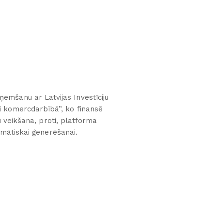
ņemšanu ar Latvijas Investīciju
i komercdarbībā”, ko finansē
u veikšana, proti, platforma
mātiskai ģenerēšanai.