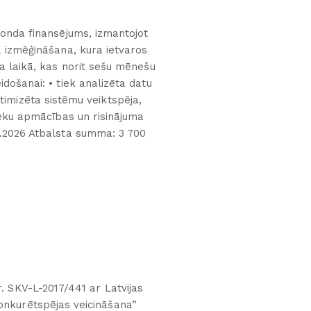
fonda finansējums, izmantojot
a izmēģināšana, kura ietvaros
ta laikā, kas norit sešu mēnešu
došanai: • tiek analizēta datu
timizēta sistēmu veiktspēja,
nieku apmācības un risinājuma
1.2026 Atbalsta summa: 3 700
r. SKV-L-2017/441 ar Latvijas
onkurētspējas veicināšana”