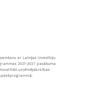
emšanu ar Latvijas Investīciju
programmas 2021-2027 pasākuma
inovatīvās uzņēmējdarbības
a apakšprogrammā.