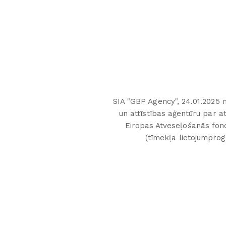
SIA "GBP Agency", 24.01.2025 n
un attīstības aģentūru par 
Eiropas Atveseļošanās fonds
(tīmekļa lietojumpro