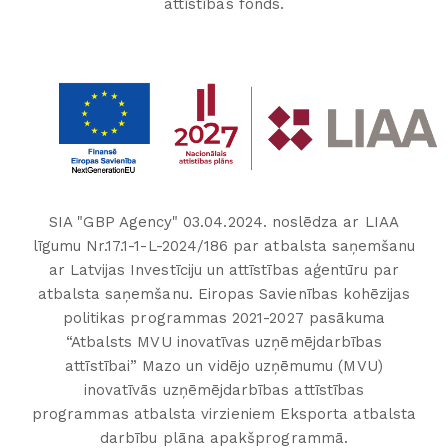
attīstības fonds.
SIA "GBP Agency" 03.04.2024. noslēdza ar LIAA
līgumu Nr.17.1-1-L-2024/186 par atbalsta saņemšanu
ar Latvijas Investīciju un attīstības aģentūru par
atbalsta saņemšanu. Eiropas Savienības kohēzijas
politikas programmas 2021-2027 pasākuma
“Atbalsts MVU inovatīvas uzņēmējdarbības
attīstībai” Mazo un vidējo uzņēmumu (MVU)
inovatīvās uzņēmējdarbības attīstības
programmas atbalsta virzieniem Eksporta atbalsta
darbību plāna apakšprogrammā.