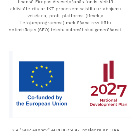
finansē Eiropas Atveseļošanās fonds. Veiktā
aktivitāte citu ar IKT procesiem saistītu uzlabojumu
veikšana, proti, platforma (tīmekļa
lietojumprogramma) meklēšana rezultātu
optimizācijas (SEO) tekstu automātiskai ģenerēšanai.
SIA "GBP Agency” 40203025047. noslēdza ar LIAA