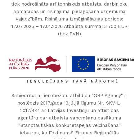
tiek nodrošināts arī tehniskais atbalsts, darbinieku
apmācības un risinājuma pielāgošana uzņēmuma
vajadzībām. Risinājuma izmēģināšanas periods:
17.07.2025 – 17.01.2026 Atbalsta summa: 3 700 EUR
(bez PVN)
Sabiedrība ar ierobežotu atbildību "GBP Agency" ir
noslēdzis 2017.gada 13.jūlijā līgumu Nr. SKV-L-
2017/441 ar Latvijas Investīciju un attīstības
aģentūru par atbalsta saņemšanu pasākuma
“Starptautiskās konkurētspējas veicināšana”
ietvaros, ko līdzfinansē Eiropas Reģionālās