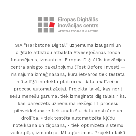
SIA “Harbstone Digital” uzņēmuma izaugsmi un
digitālo attīstību atbalsta Atveseļošanas fonda
finansējums, izmantojot Eiropas Digitālās inovācijas
centra sniegto pakalpojumu (Test Before Invest) —
risinājuma izmēģināšana, kura ietvaros tiek testēta
mākslīgā intelekta platforma datu analīzei un
procesu automatizācijai. Projekta laikā, kas norit
sešu mēnešu garumā, tiek izmēģināts digitālais rīks,
kas paredzēts uzņēmuma iekšējo IT procesu
pilnveidošanai: • tiek analizēta datu apstrāde un
drošība, • tiek testēta automatizēta kļūdu
noteikšana un ziņošana, • tiek optimizēta sistēmu
veiktspēja, izmantojot MI algoritmus. Projekta laikā