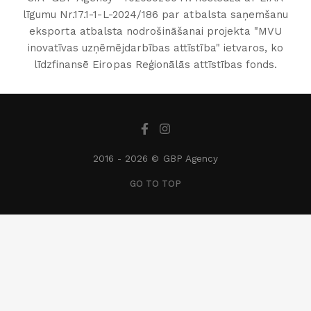
līgumu Nr.17.1-1-L-2024/186 par atbalsta saņemšanu
eksporta atbalsta nodrošināšanai projekta "MVU
inovatīvas uzņēmējdarbības attīstība" ietvaros, ko
līdzfinansē Eiropas Reģionālās attīstības fonds.
2016 -
2026 © GBP Agency
GO TO TOP