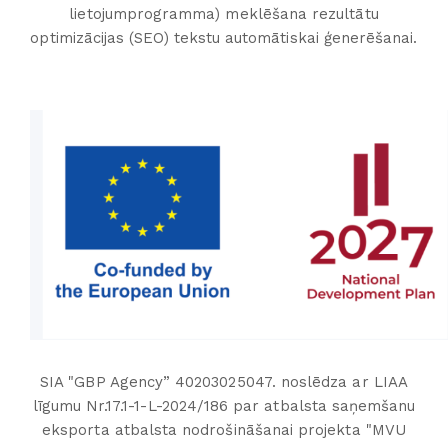
lietojumprogramma) meklēšana rezultātu
optimizācijas (SEO) tekstu automātiskai ģenerēšanai.
SIA "GBP Agency” 40203025047. noslēdza ar LIAA
līgumu Nr.17.1-1-L-2024/186 par atbalsta saņemšanu
eksporta atbalsta nodrošināšanai projekta "MVU