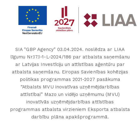
SIA "GBP Agency" 03.04.2024. noslēdza ar LIAA
līgumu Nr.17.1-1-L-2024/186 par atbalsta saņemšanu
ar Latvijas Investīciju un attīstības aģentūru par
atbalsta saņemšanu. Eiropas Savienības kohēzijas
politikas programmas 2021-2027 pasākuma
“Atbalsts MVU inovatīvas uzņēmējdarbības
attīstībai” Mazo un vidējo uzņēmumu (MVU)
inovatīvās uzņēmējdarbības attīstības
programmas atbalsta virzieniem Eksporta atbalsta
darbību plāna apakšprogrammā.