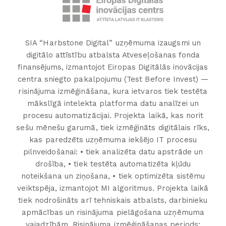
SIA “Harbstone Digital” uzņēmuma izaugsmi un
digitālo attīstību atbalsta Atveseļošanas fonda
finansējums, izmantojot Eiropas Digitālās inovācijas
centra sniegto pakalpojumu (Test Before Invest) —
risinājuma izmēģināšana, kura ietvaros tiek testēta
mākslīgā intelekta platforma datu analīzei un
procesu automatizācijai. Projekta laikā, kas norit
sešu mēnešu garumā, tiek izmēģināts digitālais rīks,
kas paredzēts uzņēmuma iekšējo IT procesu
pilnveidošanai: • tiek analizēta datu apstrāde un
drošība, • tiek testēta automatizēta kļūdu
noteikšana un ziņošana, • tiek optimizēta sistēmu
veiktspēja, izmantojot MI algoritmus. Projekta laikā
tiek nodrošināts arī tehniskais atbalsts, darbinieku
apmācības un risinājuma pielāgošana uzņēmuma
vajadzībām. Risinājuma izmēģināšanas periods: