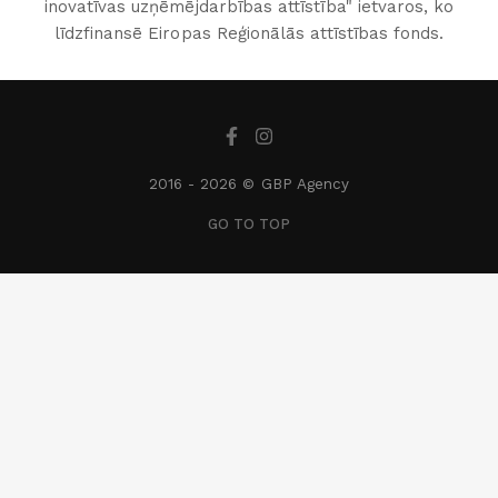
inovatīvas uzņēmējdarbības attīstība" ietvaros, ko
līdzfinansē Eiropas Reģionālās attīstības fonds.
2016 -
2026 © GBP Agency
GO TO TOP