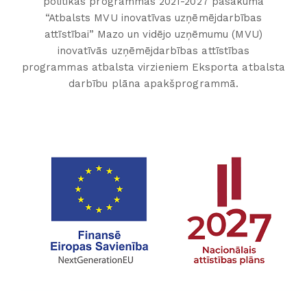
politikas programmas 2021-2027 pasākuma
“Atbalsts MVU inovatīvas uzņēmējdarbības
attīstībai” Mazo un vidējo uzņēmumu (MVU)
inovatīvās uzņēmējdarbības attīstības
programmas atbalsta virzieniem Eksporta atbalsta
darbību plāna apakšprogrammā.