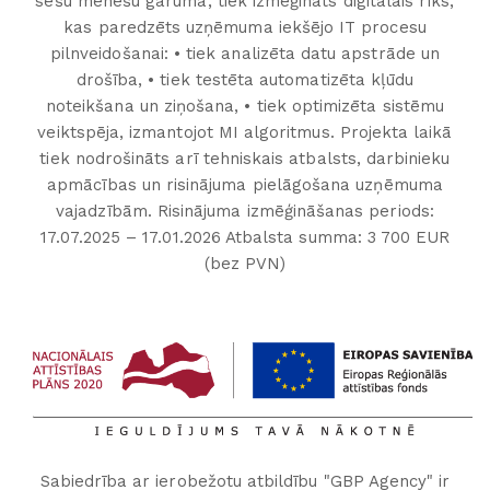
sešu mēnešu garumā, tiek izmēģināts digitālais rīks,
kas paredzēts uzņēmuma iekšējo IT procesu
pilnveidošanai: • tiek analizēta datu apstrāde un
drošība, • tiek testēta automatizēta kļūdu
noteikšana un ziņošana, • tiek optimizēta sistēmu
veiktspēja, izmantojot MI algoritmus. Projekta laikā
tiek nodrošināts arī tehniskais atbalsts, darbinieku
apmācības un risinājuma pielāgošana uzņēmuma
vajadzībām. Risinājuma izmēģināšanas periods:
17.07.2025 – 17.01.2026 Atbalsta summa: 3 700 EUR
(bez PVN)
Sabiedrība ar ierobežotu atbildību "GBP Agency" ir