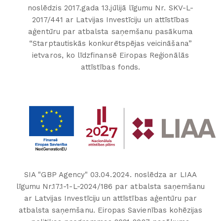
noslēdzis 2017.gada 13.jūlijā līgumu Nr. SKV-L-
2017/441 ar Latvijas Investīciju un attīstības
aģentūru par atbalsta saņemšanu pasākuma
“Starptautiskās konkurētspējas veicināšana”
ietvaros, ko līdzfinansē Eiropas Reģionālās
attīstības fonds.
SIA "GBP Agency" 03.04.2024. noslēdza ar LIAA
līgumu Nr.17.1-1-L-2024/186 par atbalsta saņemšanu
ar Latvijas Investīciju un attīstības aģentūru par
atbalsta saņemšanu. Eiropas Savienības kohēzijas