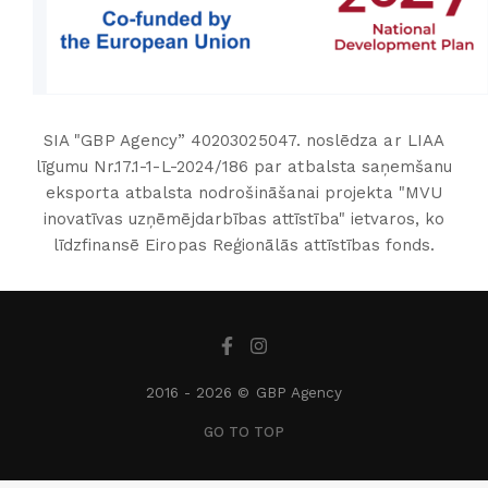
SIA "GBP Agency” 40203025047. noslēdza ar LIAA
līgumu Nr.17.1-1-L-2024/186 par atbalsta saņemšanu
eksporta atbalsta nodrošināšanai projekta "MVU
inovatīvas uzņēmējdarbības attīstība" ietvaros, ko
līdzfinansē Eiropas Reģionālās attīstības fonds.
2016 -
2026 © GBP Agency
GO TO TOP