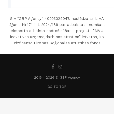
SIA "GBP Agency” 40203025047. noslēdza ar LIAA
līgumu Nr.17.1-1-L-2024/186 par atbalsta saņemšanu
eksporta atbalsta nodrošināšanai projekta "MVU
inovatīvas uzņēmējdarbības attīstība" ietvaros, ko
līdzfinansē Eiropas Reģionālās attīstības fonds.
2016 -
2026 © GBP Agency
GO TO TOP