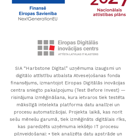
SIA “Harbstone Digital” uzņēmuma izaugsmi un
digitālo attīstību atbalsta Atveseļošanas fonda
finansējums, izmantojot Eiropas Digitālās inovācijas
centra sniegto pakalpojumu (Test Before Invest) —
risinājuma izmēģināšana, kura ietvaros tiek testēta
mākslīgā intelekta platforma datu analīzei un
procesu automatizācijai. Projekta laikā, kas norit
sešu mēnešu garumā, tiek izmēģināts digitālais rīks,
kas paredzēts uzņēmuma iekšējo IT procesu
pilnveidošanai: • tiek analizēta datu apstrāde un