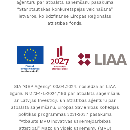
aģentūru par atbalsta saņemšanu pasākuma
“Starptautiskās konkurētspējas veicināšana”
ietvaros, ko līdzfinansē Eiropas Reģionālās
attīstības fonds.
SIA "GBP Agency" 03.04.2024. noslēdza ar LIAA
līgumu Nr.17.1-1-L-2024/186 par atbalsta saņemšanu
ar Latvijas Investīciju un attīstības aģentūru par
atbalsta saņemšanu. Eiropas Savienības kohēzijas
politikas programmas 2021-2027 pasākuma
“Atbalsts MVU inovatīvas uzņēmējdarbības
attīstībai” Mazo un vidējo uzņēmumu (MVU)